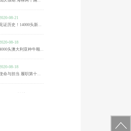
国庆假期 海禄两个隔...
2020-08-21
见证历史！14000头新...
2020-08-18
4000头澳大利亚种牛顺...
2020-08-18
使命与担当 履职第十...
第一页
上一页
下一页
最末页