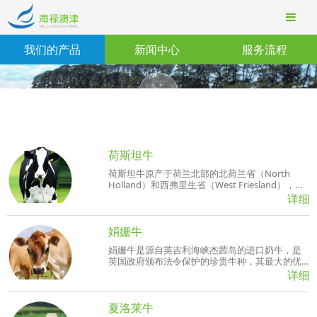
我们的产品
新闻中心
服务流程
荷斯坦牛
荷斯坦牛原产于荷兰北部的北荷兰省（North
Holland）和西弗里生省（West Friesland），其
后代分布到荷兰全国乃至法国北部以及德国的荷
详细
斯坦省（Holstein）。
娟姗牛
娟姗牛是源自英吉利海峡杰茜岛的进口奶牛，是
英国政府颁布法令保护的珍贵牛种，其最大的优
点就是乳质浓厚，乳脂、乳蛋白含量均明显高于
详细
普通奶牛，优质乳蛋白含量达3.5%以上。
夏洛莱牛