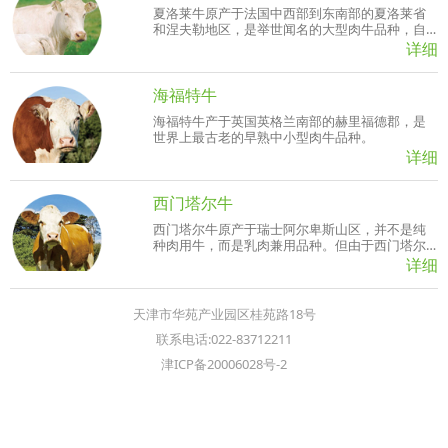
夏洛莱牛原产于法国中西部到东南部的夏洛莱省
和涅夫勒地区，是举世闻名的大型肉牛品种，自
育成以来就以其生长快、肉量多、体型大、耐粗
详细
放而受到国际市场的广泛欢迎，早已输往世界许
多国家。
海福特牛
海福特牛产于英国英格兰南部的赫里福德郡，是
世界上最古老的早熟中小型肉牛品种。
详细
西门塔尔牛
西门塔尔牛原产于瑞士阿尔卑斯山区，并不是纯
种肉用牛，而是乳肉兼用品种。但由于西门塔尔
牛产乳量高，产肉性能也并不比专门化肉牛品种
详细
差，役用性能也很好，是乳、肉、役兼用的大型
品种
天津市华苑产业园区桂苑路18号
联系电话:022-83712211
津ICP备20006028号-2