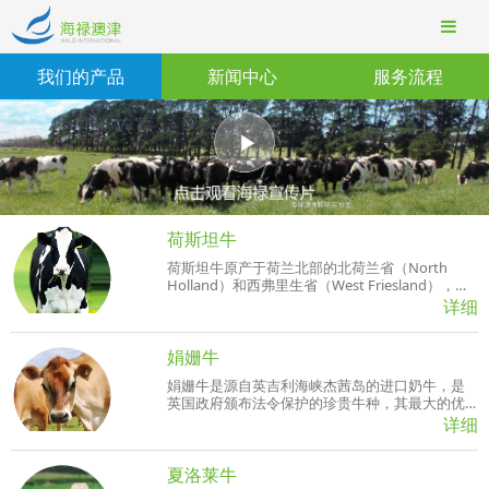
我们的产品
新闻中心
服务流程
荷斯坦牛
荷斯坦牛原产于荷兰北部的北荷兰省（North
Holland）和西弗里生省（West Friesland），其
后代分布到荷兰全国乃至法国北部以及德国的荷
详细
斯坦省（Holstein）。
娟姗牛
娟姗牛是源自英吉利海峡杰茜岛的进口奶牛，是
英国政府颁布法令保护的珍贵牛种，其最大的优
点就是乳质浓厚，乳脂、乳蛋白含量均明显高于
详细
普通奶牛，优质乳蛋白含量达3.5%以上。
夏洛莱牛