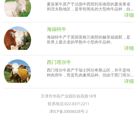
夏洛莱牛原产于法国中西部到东南部的夏洛莱省
和涅夫勒地区，是举世闻名的大型肉牛品种，自
育成以来就以其生长快、肉量多、体型大、耐粗
详细
放而受到国际市场的广泛欢迎，早已输往世界许
多国家。
海福特牛
海福特牛产于英国英格兰南部的赫里福德郡，是
世界上最古老的早熟中小型肉牛品种。
详细
西门塔尔牛
西门塔尔牛原产于瑞士阿尔卑斯山区，并不是纯
种肉用牛，而是乳肉兼用品种。但由于西门塔尔
牛产乳量高，产肉性能也并不比专门化肉牛品种
详细
差，役用性能也很好，是乳、肉、役兼用的大型
品种
天津市华苑产业园区桂苑路18号
联系电话:022-83712211
津ICP备20006028号-2