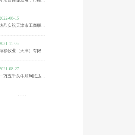
守法自律促发展：市经...
2022-08-15
热烈庆祝天津市工商联...
2021-11-05
海禄牧业（天津）有限...
2021-08-27
一万五千头牛顺利抵达...
第一页
上一页
下一页
最末页