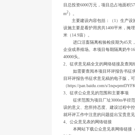
目总投资6000万元，项目总占地面积570
2
m
）。
主要建设内容包括：（1）生产设施主
设施主要是看护用房共1400平米，掩埋区
米（14.9亩）。
进口活畜隔离检验检疫期为45天
企业或养殖场。本项目每期隔离奶牛160
40000头。
2、征求意见稿全文的网络链接及查阅
如需要查阅本项目环评报告书征
目环评报告书征求意见稿的电子版，可
（https://pan.baidu.com/s/1nqwpm
3、征求公众意见的范围和主要事项
征求范围为项目厂址3000m半
设的意义、您所持态度、建设过程中控
就环评工作中注意的问题提出宝贵意见
4、公众意见表的网络链接
本网站下载公众意见表网络链接（https://