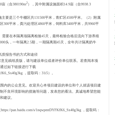
2
亩（合380190m
），其中附属设施面积14.9亩（合9938.3
要是三个牛棚区共131500平米，青贮区4500平米。（2）附属
300平米，粪污处理区4860平米，饲料库3400平米，共9960平
， 需要在本隔离场隔离检验45天，最终检验合格后流向下游养殖
00头，一年隔离2.5期，一期隔离期45天，全年共计隔离奶牛
纸质报告书的方式和途径
求意见稿纸质版，请与建设单位或者评价单位联系。若查阅本项
通过如下链接进行下载
tDYFKfK6_Sx40g3kg ，提取码：31i5）。
径范围内的公众意见。欢迎关心本项目建设的单位和个人就该项目建
制不良环境影响的措施等问题，发表您的看法。真诚地希望您能
和建议。
pan.baidu.com/s/1nqwpmtDYFKfK6_Sx40g3kg ，提取码：